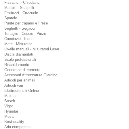
Fissatrici - Chiodatrici
Martelli - Scalpelli
Frattazzi - Cazzuole
Spatole
Punte per trapano e Frese
Seghetti - Segacci
Tenaglie - Cesoie - Pinze
Cacciaviti - Inserti
Metri - Misuratori
Livelle manuali - Misuratori Laser
Dischi diamantati
Scale professionali
Riscaldamento
Generatori di corrente
Accessori Attrezzature Giardino
Articoli per animali
Articoli vari
Elettroutensili Online
Makita
Bosch
Vigor
Hyundai
Mosa
Best quality
Aria compressa