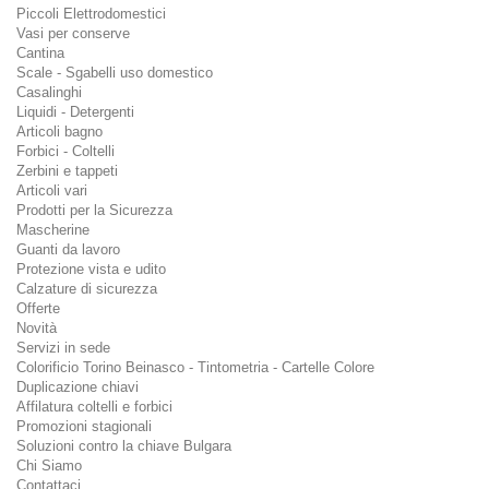
Piccoli Elettrodomestici
Vasi per conserve
Cantina
Scale - Sgabelli uso domestico
Casalinghi
Liquidi - Detergenti
Articoli bagno
Forbici - Coltelli
Zerbini e tappeti
Articoli vari
Prodotti per la Sicurezza
Mascherine
Guanti da lavoro
Protezione vista e udito
Calzature di sicurezza
Offerte
Novità
Servizi in sede
Colorificio Torino Beinasco - Tintometria - Cartelle Colore
Duplicazione chiavi
Affilatura coltelli e forbici
Promozioni stagionali
Soluzioni contro la chiave Bulgara
Chi Siamo
Contattaci