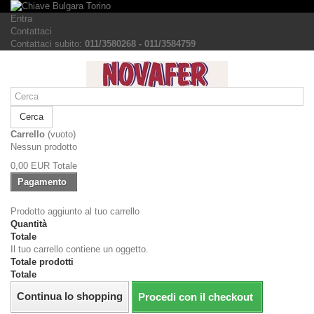
Entra
Contattaci
Contattaci subito:
011/3580268 - 011/3584759
Cerca
Carrello
(vuoto)
Nessun prodotto
0,00 EUR
Totale
Pagamento
Prodotto aggiunto al tuo carrello
Quantità
Totale
Il tuo carrello contiene un oggetto.
Totale prodotti
Totale
Continua lo shopping
Procedi con il checkout