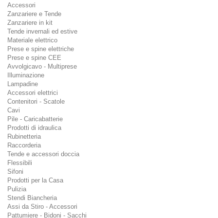
Accessori
Zanzariere e Tende
Zanzariere in kit
Tende invernali ed estive
Materiale elettrico
Prese e spine elettriche
Prese e spine CEE
Avvolgicavo - Multiprese
Illuminazione
Lampadine
Accessori elettrici
Contenitori - Scatole
Cavi
Pile - Caricabatterie
Prodotti di idraulica
Rubinetteria
Raccorderia
Tende e accessori doccia
Flessibili
Sifoni
Prodotti per la Casa
Pulizia
Stendi Biancheria
Assi da Stiro - Accessori
Pattumiere - Bidoni - Sacchi