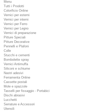
Menu
Tutti i Prodotti
Colorificio Online
Vernici per esterni
Vernici per interni
Vernici per Ferro
Vernici per Legno
Vernici di preparazione
Pitture Speciali
Pitture Decorative
Pennelli e Plafoni
Colle
Stucchi e cementi
Bombolette spray
Vernici Antimuffa
Siliconi e schiume
Nastri adesivi
Ferramenta Online
Cassette postali
Mole e spazzole
Tasselli per fissaggio - Portabici
Dischi abrasivi
Lucchetti
Serrature e Accessori
Utensili