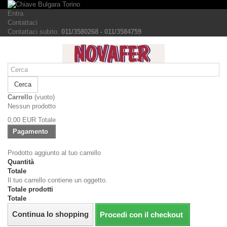
Entra
Contattaci
Contattaci subito:
011/3580268 - 011/3584759
Cerca
Carrello
(vuoto)
Nessun prodotto
0,00 EUR
Totale
Pagamento
Prodotto aggiunto al tuo carrello
Quantità
Totale
Il tuo carrello contiene un oggetto.
Totale prodotti
Totale
Continua lo shopping
Procedi con il checkout