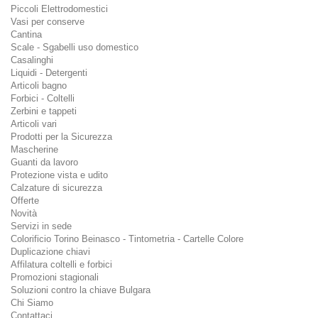
Piccoli Elettrodomestici
Vasi per conserve
Cantina
Scale - Sgabelli uso domestico
Casalinghi
Liquidi - Detergenti
Articoli bagno
Forbici - Coltelli
Zerbini e tappeti
Articoli vari
Prodotti per la Sicurezza
Mascherine
Guanti da lavoro
Protezione vista e udito
Calzature di sicurezza
Offerte
Novità
Servizi in sede
Colorificio Torino Beinasco - Tintometria - Cartelle Colore
Duplicazione chiavi
Affilatura coltelli e forbici
Promozioni stagionali
Soluzioni contro la chiave Bulgara
Chi Siamo
Contattaci