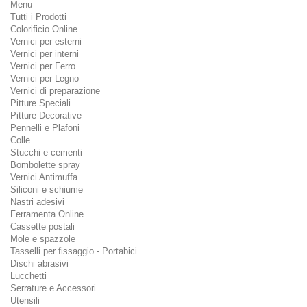
Menu
Tutti i Prodotti
Colorificio Online
Vernici per esterni
Vernici per interni
Vernici per Ferro
Vernici per Legno
Vernici di preparazione
Pitture Speciali
Pitture Decorative
Pennelli e Plafoni
Colle
Stucchi e cementi
Bombolette spray
Vernici Antimuffa
Siliconi e schiume
Nastri adesivi
Ferramenta Online
Cassette postali
Mole e spazzole
Tasselli per fissaggio - Portabici
Dischi abrasivi
Lucchetti
Serrature e Accessori
Utensili