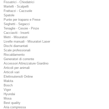
Fissatrici - Chiodatrici
Martelli - Scalpelli
Frattazzi - Cazzuole
Spatole
Punte per trapano e Frese
Seghetti - Segacci
Tenaglie - Cesoie - Pinze
Cacciaviti - Inserti
Metri - Misuratori
Livelle manuali - Misuratori Laser
Dischi diamantati
Scale professionali
Riscaldamento
Generatori di corrente
Accessori Attrezzature Giardino
Articoli per animali
Articoli vari
Elettroutensili Online
Makita
Bosch
Vigor
Hyundai
Mosa
Best quality
Aria compressa