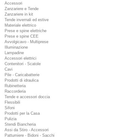
Accessori
Zanzariere e Tende
Zanzariere in kit
Tende invernali ed estive
Materiale elettrico
Prese e spine elettriche
Prese e spine CEE
Avvolgicavo - Multiprese
Illuminazione
Lampadine
Accessori elettrici
Contenitori - Scatole
Cavi
Pile - Caricabatterie
Prodotti di idraulica
Rubinetteria
Raccorderia
Tende e accessori doccia
Flessibili
Sifoni
Prodotti per la Casa
Pulizia
Stendi Biancheria
Assi da Stiro - Accessori
Pattumiere - Bidoni - Sacchi