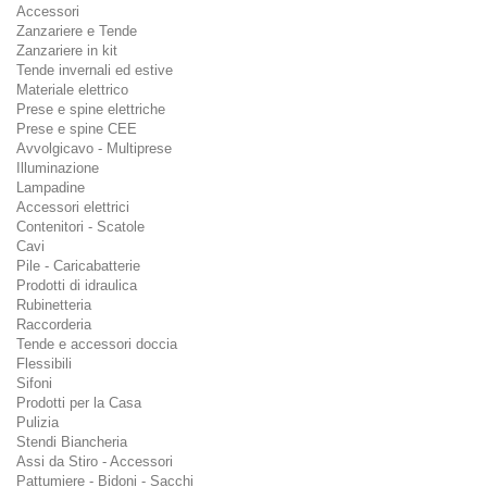
Accessori
Zanzariere e Tende
Zanzariere in kit
Tende invernali ed estive
Materiale elettrico
Prese e spine elettriche
Prese e spine CEE
Avvolgicavo - Multiprese
Illuminazione
Lampadine
Accessori elettrici
Contenitori - Scatole
Cavi
Pile - Caricabatterie
Prodotti di idraulica
Rubinetteria
Raccorderia
Tende e accessori doccia
Flessibili
Sifoni
Prodotti per la Casa
Pulizia
Stendi Biancheria
Assi da Stiro - Accessori
Pattumiere - Bidoni - Sacchi