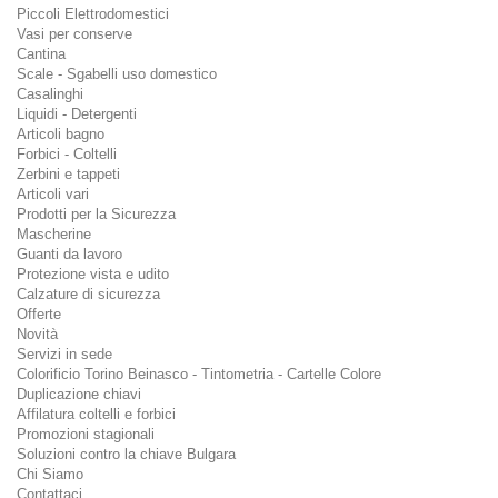
Piccoli Elettrodomestici
Vasi per conserve
Cantina
Scale - Sgabelli uso domestico
Casalinghi
Liquidi - Detergenti
Articoli bagno
Forbici - Coltelli
Zerbini e tappeti
Articoli vari
Prodotti per la Sicurezza
Mascherine
Guanti da lavoro
Protezione vista e udito
Calzature di sicurezza
Offerte
Novità
Servizi in sede
Colorificio Torino Beinasco - Tintometria - Cartelle Colore
Duplicazione chiavi
Affilatura coltelli e forbici
Promozioni stagionali
Soluzioni contro la chiave Bulgara
Chi Siamo
Contattaci