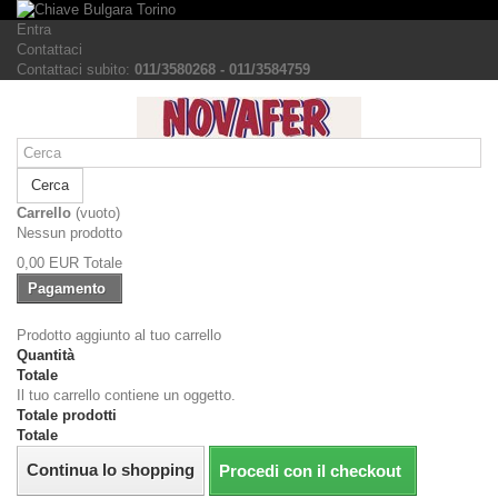
Entra
Contattaci
Contattaci subito:
011/3580268 - 011/3584759
Cerca
Carrello
(vuoto)
Nessun prodotto
0,00 EUR
Totale
Pagamento
Prodotto aggiunto al tuo carrello
Quantità
Totale
Il tuo carrello contiene un oggetto.
Totale prodotti
Totale
Continua lo shopping
Procedi con il checkout