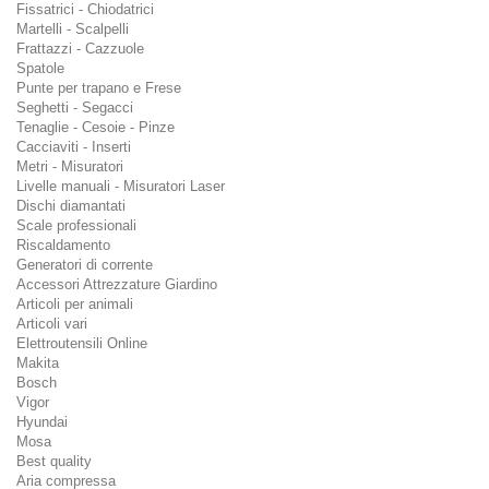
Fissatrici - Chiodatrici
Martelli - Scalpelli
Frattazzi - Cazzuole
Spatole
Punte per trapano e Frese
Seghetti - Segacci
Tenaglie - Cesoie - Pinze
Cacciaviti - Inserti
Metri - Misuratori
Livelle manuali - Misuratori Laser
Dischi diamantati
Scale professionali
Riscaldamento
Generatori di corrente
Accessori Attrezzature Giardino
Articoli per animali
Articoli vari
Elettroutensili Online
Makita
Bosch
Vigor
Hyundai
Mosa
Best quality
Aria compressa