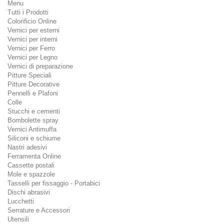
Menu
Tutti i Prodotti
Colorificio Online
Vernici per esterni
Vernici per interni
Vernici per Ferro
Vernici per Legno
Vernici di preparazione
Pitture Speciali
Pitture Decorative
Pennelli e Plafoni
Colle
Stucchi e cementi
Bombolette spray
Vernici Antimuffa
Siliconi e schiume
Nastri adesivi
Ferramenta Online
Cassette postali
Mole e spazzole
Tasselli per fissaggio - Portabici
Dischi abrasivi
Lucchetti
Serrature e Accessori
Utensili