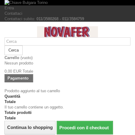
Entra
Contattaci
Contattaci subito:
011/3580268 - 011/3584759
Cerca
Carrello
(vuoto)
Nessun prodotto
0,00 EUR
Totale
Pagamento
Prodotto aggiunto al tuo carrello
Quantità
Totale
Il tuo carrello contiene un oggetto.
Totale prodotti
Totale
Continua lo shopping
Procedi con il checkout