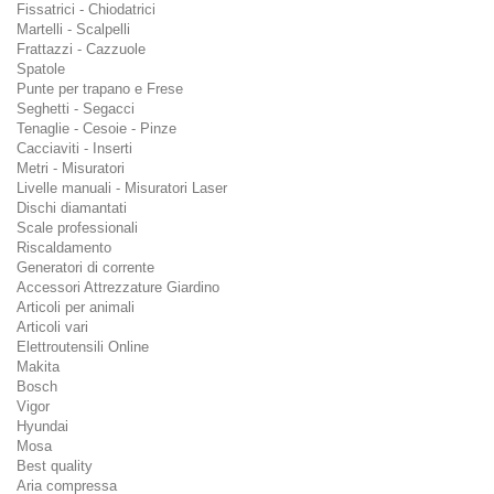
Fissatrici - Chiodatrici
Martelli - Scalpelli
Frattazzi - Cazzuole
Spatole
Punte per trapano e Frese
Seghetti - Segacci
Tenaglie - Cesoie - Pinze
Cacciaviti - Inserti
Metri - Misuratori
Livelle manuali - Misuratori Laser
Dischi diamantati
Scale professionali
Riscaldamento
Generatori di corrente
Accessori Attrezzature Giardino
Articoli per animali
Articoli vari
Elettroutensili Online
Makita
Bosch
Vigor
Hyundai
Mosa
Best quality
Aria compressa