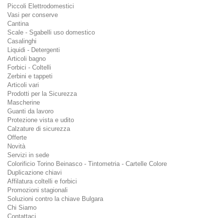
Piccoli Elettrodomestici
Vasi per conserve
Cantina
Scale - Sgabelli uso domestico
Casalinghi
Liquidi - Detergenti
Articoli bagno
Forbici - Coltelli
Zerbini e tappeti
Articoli vari
Prodotti per la Sicurezza
Mascherine
Guanti da lavoro
Protezione vista e udito
Calzature di sicurezza
Offerte
Novità
Servizi in sede
Colorificio Torino Beinasco - Tintometria - Cartelle Colore
Duplicazione chiavi
Affilatura coltelli e forbici
Promozioni stagionali
Soluzioni contro la chiave Bulgara
Chi Siamo
Contattaci