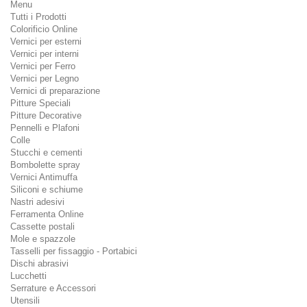
Menu
Tutti i Prodotti
Colorificio Online
Vernici per esterni
Vernici per interni
Vernici per Ferro
Vernici per Legno
Vernici di preparazione
Pitture Speciali
Pitture Decorative
Pennelli e Plafoni
Colle
Stucchi e cementi
Bombolette spray
Vernici Antimuffa
Siliconi e schiume
Nastri adesivi
Ferramenta Online
Cassette postali
Mole e spazzole
Tasselli per fissaggio - Portabici
Dischi abrasivi
Lucchetti
Serrature e Accessori
Utensili