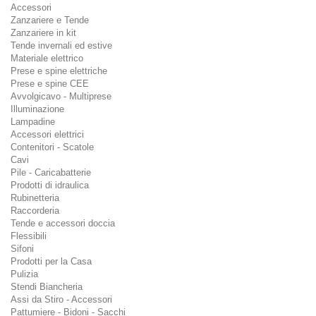
Accessori
Zanzariere e Tende
Zanzariere in kit
Tende invernali ed estive
Materiale elettrico
Prese e spine elettriche
Prese e spine CEE
Avvolgicavo - Multiprese
Illuminazione
Lampadine
Accessori elettrici
Contenitori - Scatole
Cavi
Pile - Caricabatterie
Prodotti di idraulica
Rubinetteria
Raccorderia
Tende e accessori doccia
Flessibili
Sifoni
Prodotti per la Casa
Pulizia
Stendi Biancheria
Assi da Stiro - Accessori
Pattumiere - Bidoni - Sacchi