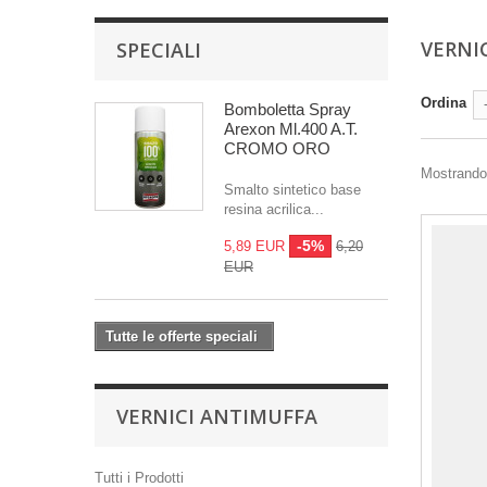
VERNI
SPECIALI
Ordina
Bomboletta Spray
Arexon Ml.400 A.T.
CROMO ORO
Mostrando 
Smalto sintetico base
resina acrilica...
-5%
5,89 EUR
6,20
EUR
Tutte le offerte speciali
VERNICI ANTIMUFFA
Tutti i Prodotti