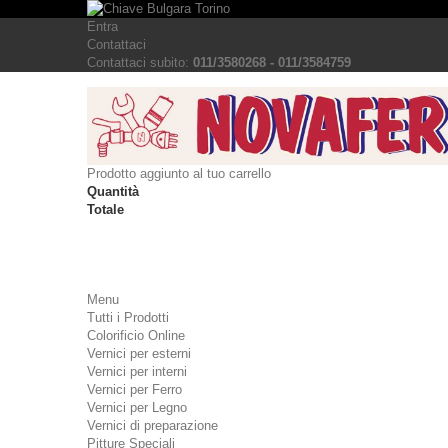
Entra
Contattaci
Contattaci subito:
011/3580268 - 011/3584759
Prodotto aggiunto al tuo carrello
Quantità
Totale
Menu
Tutti i Prodotti
Colorificio Online
Vernici per esterni
Vernici per interni
Vernici per Ferro
Vernici per Legno
Vernici di preparazione
Pitture Speciali