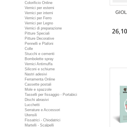
Colorificio Online
Vernici per esterni
GIOL
Vernici per interni
Vernici per Ferro
Vernici per Legno
Vernici di preparazione
26,1
Pitture Speciali
Pitture Decorative
Pennelli e Plafoni
Colle
Stucchi e cementi
Bombolette spray
Vernici Antimuffa
Siliconi e schiume
Nastri adesivi
Ferramenta Online
Cassette postali
Mole e spazzole
Tasselli per fissaggio - Portabici
Dischi abrasivi
Lucchetti
Serrature e Accessori
Utensili
Fissatrici - Chiodatrici
Martelli - Scalpelli