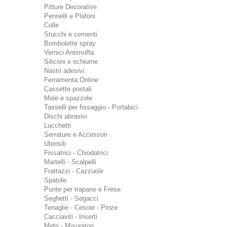
Pitture Decorative
Pennelli e Plafoni
Colle
Stucchi e cementi
Bombolette spray
Vernici Antimuffa
Siliconi e schiume
Nastri adesivi
Ferramenta Online
Cassette postali
Mole e spazzole
Tasselli per fissaggio - Portabici
Dischi abrasivi
Lucchetti
Serrature e Accessori
Utensili
Fissatrici - Chiodatrici
Martelli - Scalpelli
Frattazzi - Cazzuole
Spatole
Punte per trapano e Frese
Seghetti - Segacci
Tenaglie - Cesoie - Pinze
Cacciaviti - Inserti
Metri - Misuratori