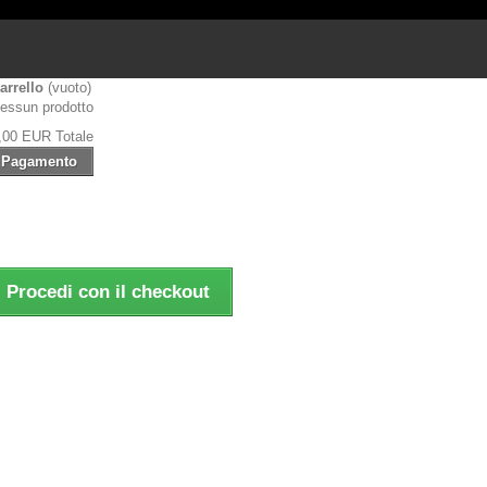
arrello
(vuoto)
essun prodotto
,00 EUR
Totale
Pagamento
Procedi con il checkout