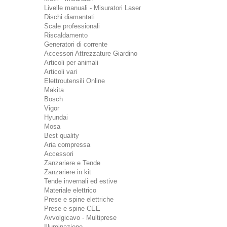
Livelle manuali - Misuratori Laser
Dischi diamantati
Scale professionali
Riscaldamento
Generatori di corrente
Accessori Attrezzature Giardino
Articoli per animali
Articoli vari
Elettroutensili Online
Makita
Bosch
Vigor
Hyundai
Mosa
Best quality
Aria compressa
Accessori
Zanzariere e Tende
Zanzariere in kit
Tende invernali ed estive
Materiale elettrico
Prese e spine elettriche
Prese e spine CEE
Avvolgicavo - Multiprese
Illuminazione