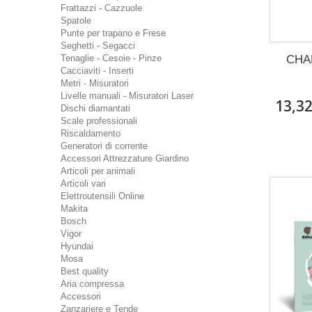
Frattazzi - Cazzuole
Spatole
Punte per trapano e Frese
Seghetti - Segacci
CHAL
Tenaglie - Cesoie - Pinze
Cacciaviti - Inserti
Metri - Misuratori
Livelle manuali - Misuratori Laser
13,3
Dischi diamantati
Scale professionali
Riscaldamento
Generatori di corrente
Accessori Attrezzature Giardino
Articoli per animali
Articoli vari
Elettroutensili Online
Makita
Bosch
Vigor
Hyundai
Mosa
Best quality
Aria compressa
Accessori
Zanzariere e Tende