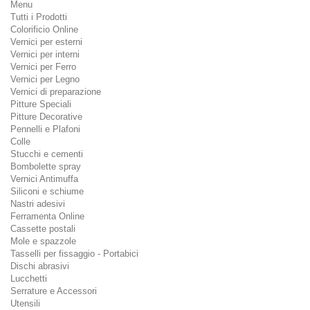
Menu
Tutti i Prodotti
Colorificio Online
Vernici per esterni
Vernici per interni
Vernici per Ferro
Vernici per Legno
Vernici di preparazione
Pitture Speciali
Pitture Decorative
Pennelli e Plafoni
Colle
Stucchi e cementi
Bombolette spray
Vernici Antimuffa
Siliconi e schiume
Nastri adesivi
Ferramenta Online
Cassette postali
Mole e spazzole
Tasselli per fissaggio - Portabici
Dischi abrasivi
Lucchetti
Serrature e Accessori
Utensili