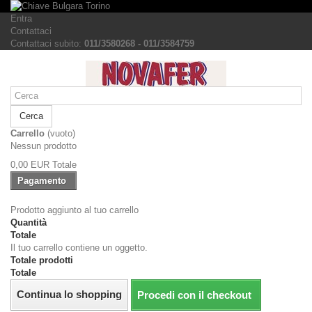
Entra
Contattaci
Contattaci subito:
011/3580268 - 011/3584759
Cerca
Carrello
(vuoto)
Nessun prodotto
0,00 EUR
Totale
Pagamento
Prodotto aggiunto al tuo carrello
Quantità
Totale
Il tuo carrello contiene un oggetto.
Totale prodotti
Totale
Continua lo shopping
Procedi con il checkout