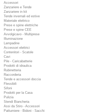
Accessori
Zanzariere e Tende
Zanzariere in kit
Tende invernali ed estive
Materiale elettrico
Prese e spine elettriche
Prese e spine CEE
Avvolgicavo - Multiprese
Illuminazione
Lampadine
Accessori elettrici
Contenitori - Scatole
Cavi
Pile - Caricabatterie
Prodotti di idraulica
Rubinetteria
Raccorderia
Tende e accessori doccia
Flessibili
Sifoni
Prodotti per la Casa
Pulizia
Stendi Biancheria
Assi da Stiro - Accessori
Pattumiere - Bidoni - Sacchi