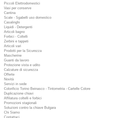
Piccoli Elettrodomestici
Vasi per conserve
Cantina
Scale - Sgabelli uso domestico
Casalinghi
Liquidi - Detergenti
Articoli bagno
Forbici - Coltelli
Zerbini e tappeti
Articoli vari
Prodotti per la Sicurezza
Mascherine
Guanti da lavoro
Protezione vista e udito
Calzature di sicurezza
Offerte
Novità
Servizi in sede
Colorificio Torino Beinasco - Tintometria - Cartelle Colore
Duplicazione chiavi
Affilatura coltelli e forbici
Promozioni stagionali
Soluzioni contro la chiave Bulgara
Chi Siamo
Contattaci