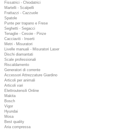
Fissatrici - Chiodatrici
Martelli - Scalpelli
Frattazzi - Cazzuole
Spatole
Punte per trapano e Frese
Seghetti - Segacci
Tenaglie - Cesoie - Pinze
Cacciaviti - Inserti
Metri - Misuratori
Livelle manuali - Misuratori Laser
Dischi diamantati
Scale professionali
Riscaldamento
Generatori di corrente
Accessori Attrezzature Giardino
Articoli per animali
Articoli vari
Elettroutensili Online
Makita
Bosch
Vigor
Hyundai
Mosa
Best quality
Aria compressa