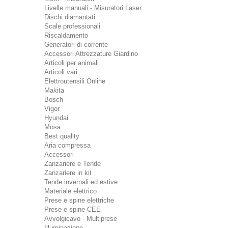
Livelle manuali - Misuratori Laser
Dischi diamantati
Scale professionali
Riscaldamento
Generatori di corrente
Accessori Attrezzature Giardino
Articoli per animali
Articoli vari
Elettroutensili Online
Makita
Bosch
Vigor
Hyundai
Mosa
Best quality
Aria compressa
Accessori
Zanzariere e Tende
Zanzariere in kit
Tende invernali ed estive
Materiale elettrico
Prese e spine elettriche
Prese e spine CEE
Avvolgicavo - Multiprese
Illuminazione