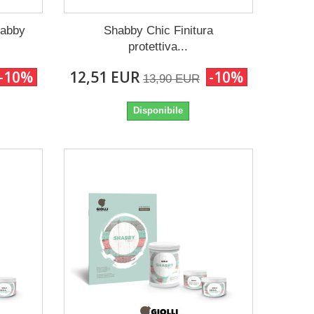
habby
Shabby Chic Finitura
protettiva...
-10%
12,51 EUR
-10%
13,90 EUR
Disponibile