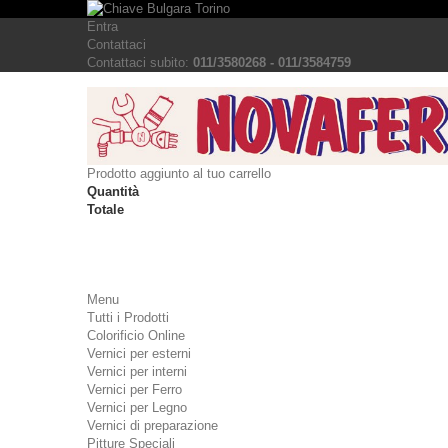
Entra
Contattaci
Contattaci subito:
011/3580268 - 011/3584759
Prodotto aggiunto al tuo carrello
Quantità
Totale
Menu
Tutti i Prodotti
Colorificio Online
Vernici per esterni
Vernici per interni
Vernici per Ferro
Vernici per Legno
Vernici di preparazione
Pitture Speciali