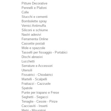
Pitture Decorative
Pennelli e Plafoni
Colle
Stucchi e cementi
Bombolette spray
Vernici Antimuffa
Siliconi e schiume
Nastri adesivi
Ferramenta Online
Cassette postali
Mole e spazzole
Tasselli per fissaggio - Portabici
Dischi abrasivi
Lucchetti
Serrature e Accessori
Utensili
Fissatrici - Chiodatrici
Martelli - Scalpelli
Frattazzi - Cazzuole
Spatole
Punte per trapano e Frese
Seghetti - Segacci
Tenaglie - Cesoie - Pinze
Cacciaviti - Inserti
Metri - Misuratori