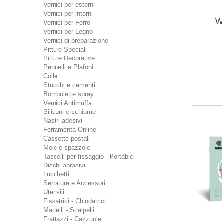
Vernici per esterni
Vernici per interni
W
Vernici per Ferro
Vernici per Legno
Vernici di preparazione
Pitture Speciali
Pitture Decorative
Pennelli e Plafoni
Colle
Stucchi e cementi
Bombolette spray
Vernici Antimuffa
Siliconi e schiume
Nastri adesivi
Ferramenta Online
Cassette postali
Mole e spazzole
Tasselli per fissaggio - Portabici
Dischi abrasivi
Lucchetti
Serrature e Accessori
Utensili
Fissatrici - Chiodatrici
Martelli - Scalpelli
Frattazzi - Cazzuole