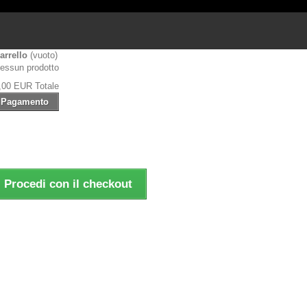
arrello
(vuoto)
essun prodotto
,00 EUR
Totale
Pagamento
Procedi con il checkout