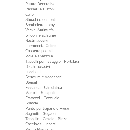
Pitture Decorative
Pennelli e Plafoni
Colle
Stucchi e cementi
Bombolette spray
Vernici Antimuffa
Siliconi e schiume
Nastri adesivi
Ferramenta Online
Cassette postali
Mole e spazzole
Tasselli per fissaggio - Portabici
Dischi abrasivi
Lucchetti
Serrature e Accessori
Utensili
Fissatrici - Chiodatrici
Martelli - Scalpelli
Frattazzi - Cazzuole
Spatole
Punte per trapano e Frese
Seghetti - Segacci
Tenaglie - Cesoie - Pinze
Cacciaviti - Inserti
Metri - Misuratori