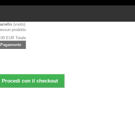
arrello
(vuoto)
essun prodotto
,00 EUR
Totale
Pagamento
Procedi con il checkout