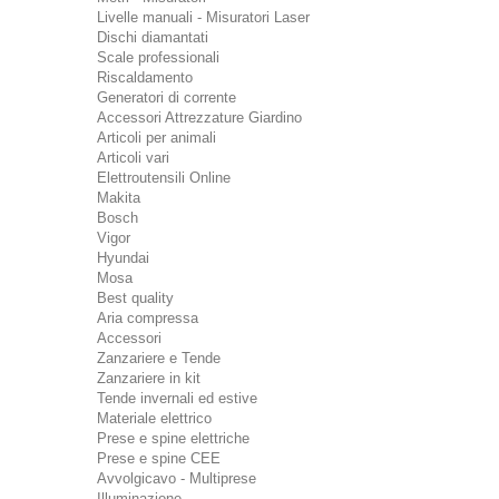
Livelle manuali - Misuratori Laser
Dischi diamantati
Scale professionali
Riscaldamento
Generatori di corrente
Accessori Attrezzature Giardino
Articoli per animali
Articoli vari
Elettroutensili Online
Makita
Bosch
Vigor
Hyundai
Mosa
Best quality
Aria compressa
Accessori
Zanzariere e Tende
Zanzariere in kit
Tende invernali ed estive
Materiale elettrico
Prese e spine elettriche
Prese e spine CEE
Avvolgicavo - Multiprese
Illuminazione