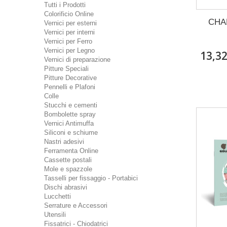
Tutti i Prodotti
Colorificio Online
CHAL
Vernici per esterni
Vernici per interni
Vernici per Ferro
Vernici per Legno
13,3
Vernici di preparazione
Pitture Speciali
Pitture Decorative
Pennelli e Plafoni
Colle
Stucchi e cementi
Bombolette spray
Vernici Antimuffa
Siliconi e schiume
Nastri adesivi
Ferramenta Online
Cassette postali
Mole e spazzole
Tasselli per fissaggio - Portabici
Dischi abrasivi
Lucchetti
Serrature e Accessori
Utensili
Fissatrici - Chiodatrici