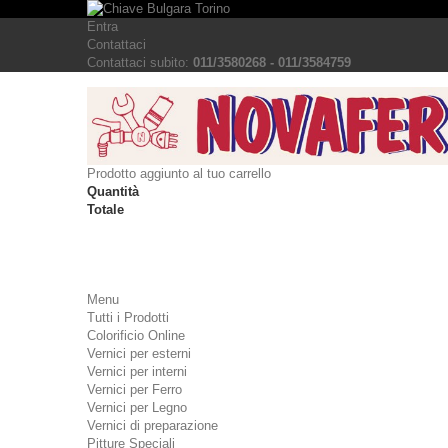
Entra
Contattaci
Contattaci subito:
011/3580268 - 011/3584759
Prodotto aggiunto al tuo carrello
Quantità
Totale
Menu
Tutti i Prodotti
Colorificio Online
Vernici per esterni
Vernici per interni
Vernici per Ferro
Vernici per Legno
Vernici di preparazione
Pitture Speciali