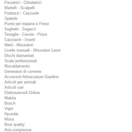
Fissatrici - Chiodatrici
Martelli - Scalpelli
Frattazzi - Cazzuole
Spatole
Punte per trapano e Frese
Seghetti - Segacci
Tenaglie - Cesoie - Pinze
Cacciaviti - Inserti
Metri - Misuratori
Livelle manuali - Misuratori Laser
Dischi diamantati
Scale professionali
Riscaldamento
Generatori di corrente
Accessori Attrezzature Giardino
Articoli per animali
Articoli vari
Elettroutensili Online
Makita
Bosch
Vigor
Hyundai
Mosa
Best quality
Aria compressa