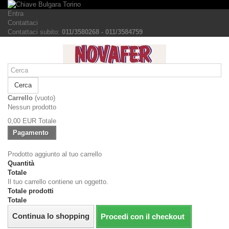
Entra
Contattaci
Contattaci subito:
011/3580268 - 011/3584759
Cerca
Carrello
(vuoto)
Nessun prodotto
0,00 EUR
Totale
Pagamento
Prodotto aggiunto al tuo carrello
Quantità
Totale
Il tuo carrello contiene un oggetto.
Totale prodotti
Totale
Continua lo shopping
Procedi con il checkout