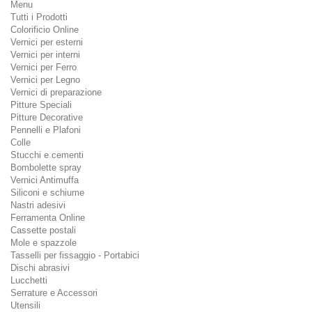
Menu
Tutti i Prodotti
Colorificio Online
Vernici per esterni
Vernici per interni
Vernici per Ferro
Vernici per Legno
Vernici di preparazione
Pitture Speciali
Pitture Decorative
Pennelli e Plafoni
Colle
Stucchi e cementi
Bombolette spray
Vernici Antimuffa
Siliconi e schiume
Nastri adesivi
Ferramenta Online
Cassette postali
Mole e spazzole
Tasselli per fissaggio - Portabici
Dischi abrasivi
Lucchetti
Serrature e Accessori
Utensili