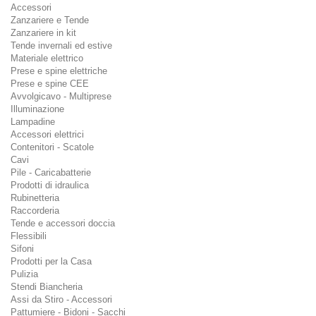
Accessori
Zanzariere e Tende
Zanzariere in kit
Tende invernali ed estive
Materiale elettrico
Prese e spine elettriche
Prese e spine CEE
Avvolgicavo - Multiprese
Illuminazione
Lampadine
Accessori elettrici
Contenitori - Scatole
Cavi
Pile - Caricabatterie
Prodotti di idraulica
Rubinetteria
Raccorderia
Tende e accessori doccia
Flessibili
Sifoni
Prodotti per la Casa
Pulizia
Stendi Biancheria
Assi da Stiro - Accessori
Pattumiere - Bidoni - Sacchi