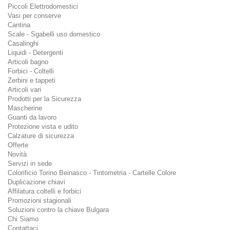
Piccoli Elettrodomestici
Vasi per conserve
Cantina
Scale - Sgabelli uso domestico
Casalinghi
Liquidi - Detergenti
Articoli bagno
Forbici - Coltelli
Zerbini e tappeti
Articoli vari
Prodotti per la Sicurezza
Mascherine
Guanti da lavoro
Protezione vista e udito
Calzature di sicurezza
Offerte
Novità
Servizi in sede
Colorificio Torino Beinasco - Tintometria - Cartelle Colore
Duplicazione chiavi
Affilatura coltelli e forbici
Promozioni stagionali
Soluzioni contro la chiave Bulgara
Chi Siamo
Contattaci