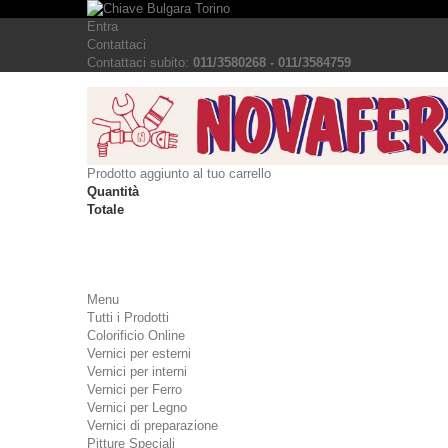
Entra
Contattaci
Contattaci subito:
011/3580268 - 011/3584759
Prodotto aggiunto al tuo carrello
Quantità
Totale
Menu
Tutti i Prodotti
Colorificio Online
Vernici per esterni
Vernici per interni
Vernici per Ferro
Vernici per Legno
Vernici di preparazione
Pitture Speciali