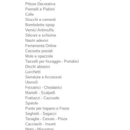
Pitture Decorative
Pennelli e Plafoni
Colle
Stucchi e cementi
Bombolette spray
Vernici Antimuffa
Siliconi e schiume
Nastri adesivi
Ferramenta Online
Cassette postali
Mole e spazzole
Tasselli per fissaggio - Portabici
Dischi abrasivi
Lucchetti
Serrature e Accessori
Utensili
Fissatrici - Chiodatrici
Martelli - Scalpelli
Frattazzi - Cazzuole
Spatole
Punte per trapano e Frese
Seghetti - Segacci
Tenaglie - Cesoie - Pinze
Cacciaviti - Inserti
Metri - Misuratori