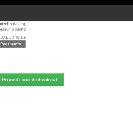
arrello
(vuoto)
essun prodotto
,00 EUR
Totale
Pagamento
Procedi con il checkout