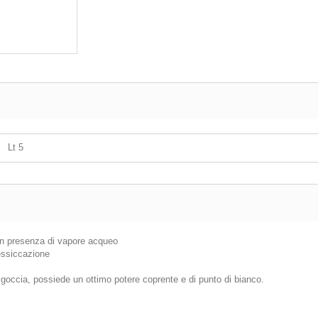
Lt 5
e in presenza di vapore acqueo
 essiccazione
tigoccia, possiede un ottimo potere coprente e di punto di bianco.