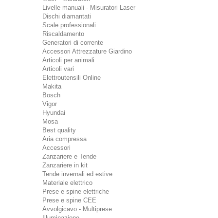
Livelle manuali - Misuratori Laser
Dischi diamantati
Scale professionali
Riscaldamento
Generatori di corrente
Accessori Attrezzature Giardino
Articoli per animali
Articoli vari
Elettroutensili Online
Makita
Bosch
Vigor
Hyundai
Mosa
Best quality
Aria compressa
Accessori
Zanzariere e Tende
Zanzariere in kit
Tende invernali ed estive
Materiale elettrico
Prese e spine elettriche
Prese e spine CEE
Avvolgicavo - Multiprese
Illuminazione