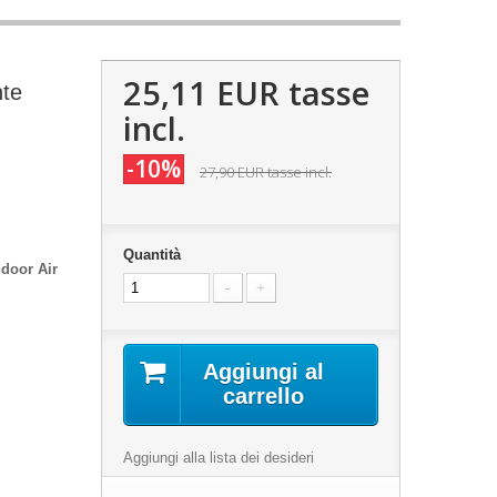
25,11 EUR
tasse
nte
incl.
-10%
27,90 EUR
tasse incl.
Quantità
ndoor Air
Aggiungi al
carrello
Aggiungi alla lista dei desideri